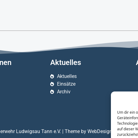
onen
Aktuelles
Aktuelles
Einsätze
Archiv
Um dir ein 
Geräteinfor
Technologie
auf dieser 
euerwehr Ludwigsau Tann e.V. | Theme by WebDesign Hödl
zurückziehs